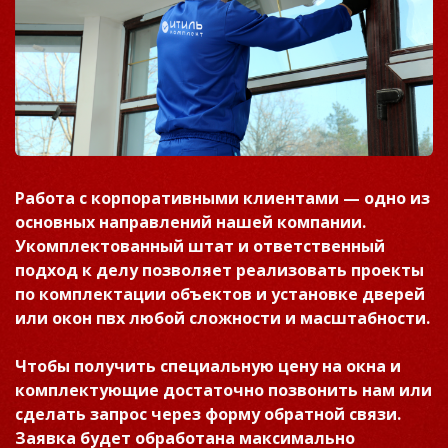
Работа с корпоративными клиентами — одно из
основных направлений нашей компании.
Укомплектованный штат и ответственный
подход к делу позволяет реализовать проекты
по комплектации объектов и установке дверей
или окон пвх любой сложности и масштабности.
Чтобы получить специальную цену на окна и
комплектующие достаточно позвонить нам или
сделать запрос через форму обратной связи.
Заявка будет обработана максимально