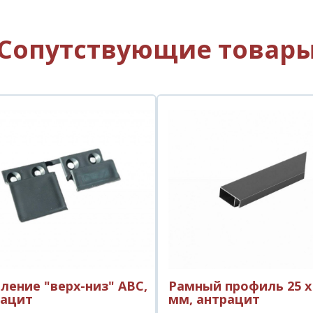
Сопутствующие товар
ление "верх-низ" АВС,
Рамный профиль 25 х 
рацит
мм, антрацит