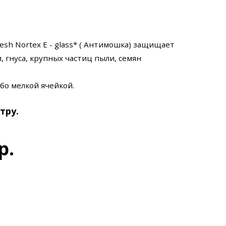
sh Nortex E - glass* ( Антимошка) защищает
гнуса, крупных частиц пыли, семян
обо мелкой ячейкой.
тру.
р.