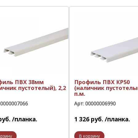
филь ПВХ 38мм
Профиль ПВХ КР50
ичник пустотелый), 2,2
(наличник пустотелый
п.м.
00000007066
Арт: 00000006990
руб.
/планка.
1 326
руб.
/планка.