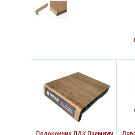
Подоконник ПДК Премиум
Дово