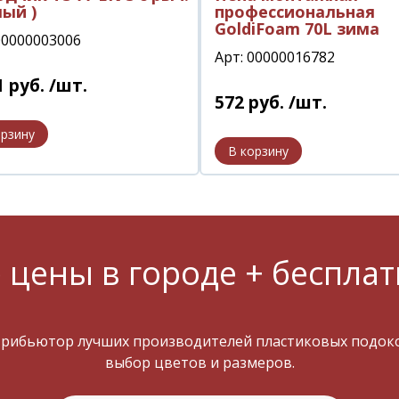
лый )
профессиональная
GoldiFoam 70L зима
00000003006
Арт: 00000016782
1
руб.
/шт.
572
руб.
/шт.
 цены в городе + бесплат
трибьютор лучших производителей пластиковых подокон
выбор цветов и размеров.