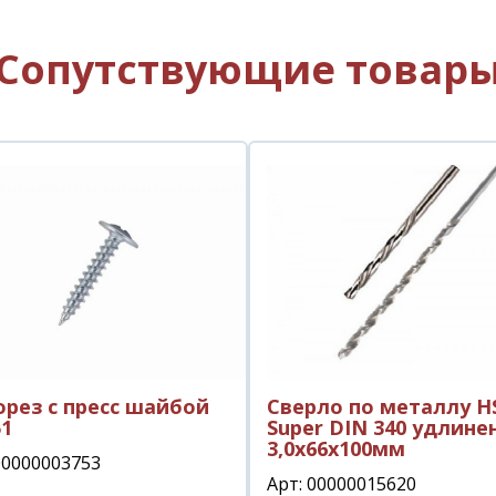
Сопутствующие товар
рез с пресс шайбой
Сверло по металлу H
51
Super DIN 340 удлине
3,0х66х100мм
00000003753
Арт: 00000015620