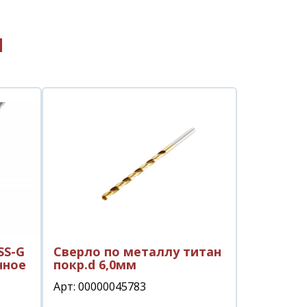
ы
SS-G
Сверло по металлу титан
нное
покр.d 6,0мм
Арт: 00000045783