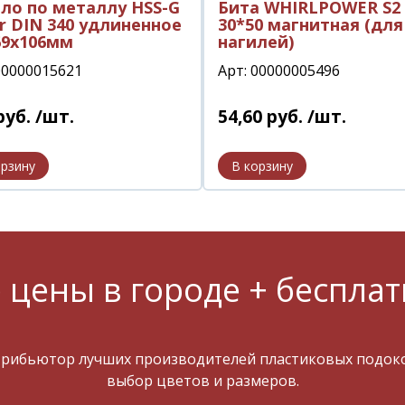
ло по металлу HSS-G
Бита WHIRLPOWER S2 
r DIN 340 удлиненное
30*50 магнитная (для
69х106мм
нагилей)
00000015621
Арт: 00000005496
руб.
/шт.
54
,
60
руб.
/шт.
 цены в городе + бесплат
трибьютор лучших производителей пластиковых подокон
выбор цветов и размеров.