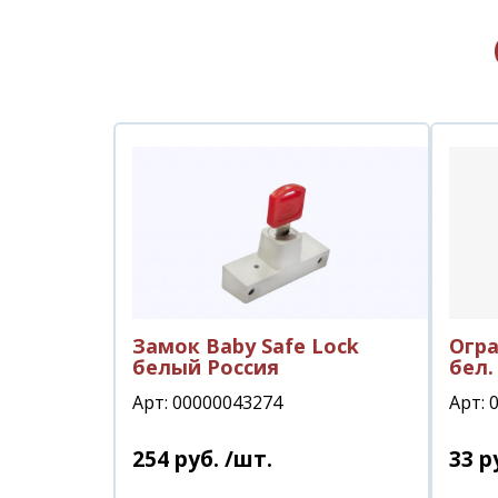
Замок Baby Safe Lock
Огр
белый Россия
бел.
Арт: 00000043274
Арт: 
254
руб.
/шт.
33
р