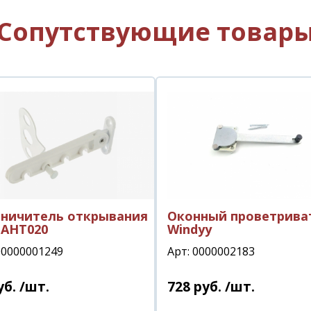
Сопутствующие товар
аничитель открывания
Оконный проветрива
 АНТ020
Windyy
00000001249
Арт: 0000002183
уб.
/шт.
728
руб.
/шт.