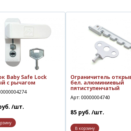
к Baby Safe Lock
Ограничитель откры
й с рычагом
бел. алюминиевый
пятиступенчатый
00000004274
Арт: 00000004740
руб.
/шт.
85
руб.
/шт.