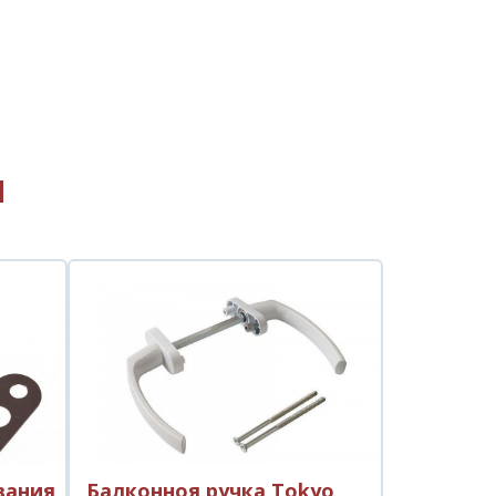
ы
вания
Балконноя ручка Tokyo ,