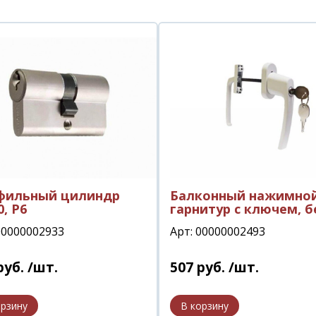
фильный цилиндр
Балконный нажимно
0, Р6
гарнитур с ключем, 
00000002933
Арт: 00000002493
руб.
/шт.
507
руб.
/шт.