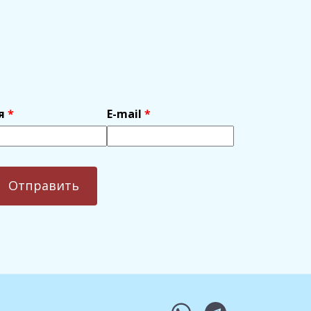
я
E-mail
whatsapp
telegram