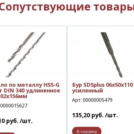
Сопутствующие товар
ло по металлу HSS-G
Бур SDSplus 06х50х110
r DIN 340 удлиненное
усиленный
102х156мм
Арт: 00000005479
00000015627
135
,
20
руб.
/шт.
10
руб.
/шт.