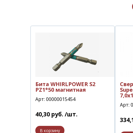
Бита WHIRLPOWER S2
Свер
PZ1*50 магнитная
Supe
7,0х
Арт: 00000015454
Арт: 
40
,
30
руб.
/шт.
334
,